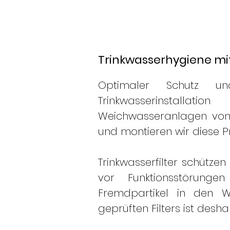
Ihr Fachmann im Bereich He
Fair und Kompetent in Havix
Trinkwasserhygiene mi
Optimaler Schutz u
Trinkwasserinstalla
Weichwasseranlagen von 
und montieren wir diese P
Trinkwasserfilter schütz
vor Funktionsstörunge
Fremdpartikel in den W
geprüften Filters ist deshal