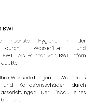
izung-, Sanitär- und Umwelttechnik
beck & Münster
t BWT
nd höchste Hygiene in der
tion durch Wasserfilter und
BWT. Als Partner von BWT liefern
rodukte.
en Ihre Wasserleitungen im Wohnhaus
n und Korrosionsschäden durch
asserleitungen. Der Einbau eines
b Pflicht.